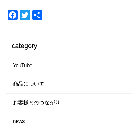
F
T
共
a
wi
有
c
tt
e
er
category
b
o
YouTube
o
k
商品について
お客様とのつながり
news