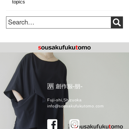
topics
Fuji-shi,Shizuoka
info@sousakufukutomo.com