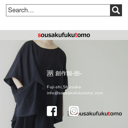
Fuji-shi,Shizuoka
info@sousakufukutomo.com