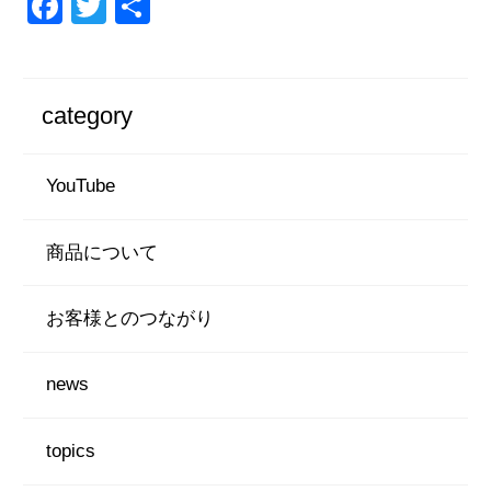
F
T
共
a
wi
有
c
tt
e
er
category
b
o
YouTube
o
k
商品について
お客様とのつながり
news
topics