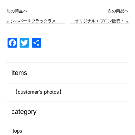
前の商品へ
次の商品へ
シルバー＆ブラックラメ
オリジナルエプロン販売：
«
»
ロングストール
キッチンスタジオJabu様
にて
F
T
共
a
wi
有
c
tt
e
er
items
b
o
【customer's photos】
o
k
category
tops