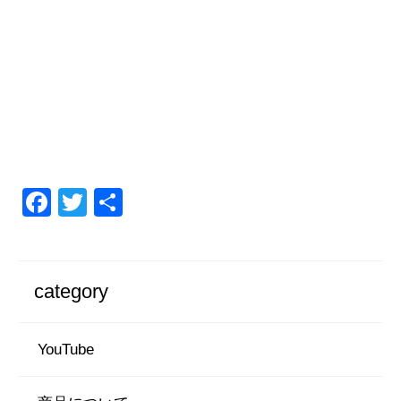
F
T
共
a
wi
有
c
tt
e
er
category
b
o
YouTube
o