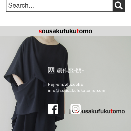
Fuji-shi,Shizuoka
info@sousakufukutomo.com