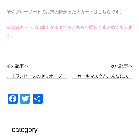
そのブルーノートでお声の掛かったスカートはこちらです
。
そのスカートが出来上がるまでをこちらで詳しくまとめてありま
す。
前の記事へ
次の記事へ
【ワンピースのセミオーダ
カーキマスクがこんなにス
«
»
ーお客様からのお声】リネ
テキになるなんて！！
ン100% 〈グレーベージ
ュ〉
F
T
共
a
wi
有
c
tt
e
er
category
b