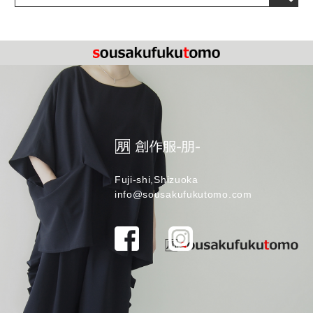
Fuji-shi,Shizuoka
info@sousakufukutomo.com