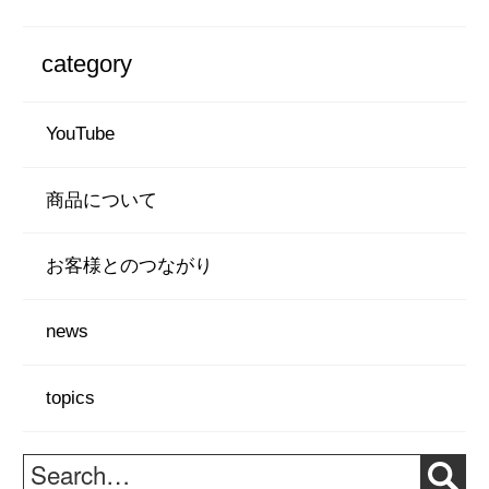
c
tt
e
er
category
b
o
YouTube
o
k
商品について
お客様とのつながり
news
topics