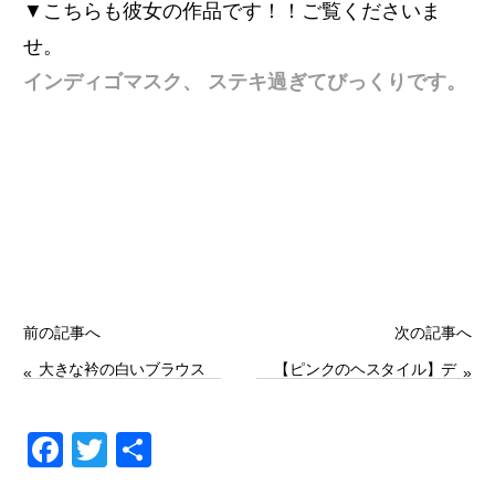
▼こちらも彼女の作品です！！ご覧くださいま
せ。
インディゴマスク、 ステキ過ぎてびっくりです。
前の記事へ
次の記事へ
大きな衿の白いブラウス
【ピンクのヘスタイル】デ
«
»
ニム＆カーキマスク
F
T
共
a
wi
有