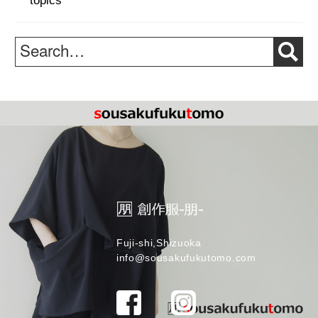
topics
Fuji-shi,Shizuoka
info@sousakufukutomo.com